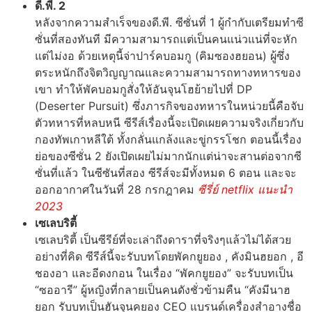
ดี.พี. 2
หลังจากความสำเร็จของดี.พี. ซีซั่นที่ 1 ผู้กำกับเตรียมทำซี
ซั่นที่สองทันที มีความสามารถแต่เป็นคนแน่วแน่ที่จะหัก
แต่ไม่งอ ด้วยเหตุนี้จ่าปาร์คบอมกู (คิมซองฮยอน) ผู้ซึ่ง
ตระหนักถึงจิตวิญญาณและความสามารถทางทหารของ
เขา ทำให้พัคบอมกูสั่งให้อันจุนโฮย้ายไปที่ DP
(Deserter Pursuit) ซึ่งภารกิจของทหารในหน่วยนี้คือจับ
ตัวทหารที่หลบหนี ซีรีส์เรื่องนี้จะเปิดเผยความจริงเกี่ยวกับ
กองทัพเกาหลีใต้ ทั้งกลั่นแกล้งและขู่กรรโชก ตอนนี้เรื่อง
ย่อของซีซั่น 2 ยังเปิดเผยไม่มากนักแต่น่าจะสานต่อจากซี
ซั่นที่แล้ว ในซีซันที่สอง ซีรีส์จะมีทั้งหมด 6 ตอน และจะ
ออกอากาศในวันที่ 28 กรกฎาคม
ซีรี่ย์ netflix แนะนํา
2023
เซเลบริตี้
เซเลบริตี้ เป็นซีรีย์ที่จะเล่าถึงดาราที่จริงๆแล้วไม่ได้สวย
อย่างที่คิด ซีรีส์นี้จะรับบทโดยพัคกยูยอง , คังมินฮยอก , อี
ชองอา และอีดงกอน ในเรื่อง “พัคกยูยอง” จะรับบทเป็น
“ซออารี” ผู้หญิงที่กลายเป็นคนดังชั่วข้ามคืน “คังมีนาฮ
ยอก รับบทเป็นฮันจุนคยอง CEO แบรนด์เครื่องสำอางชื่อ