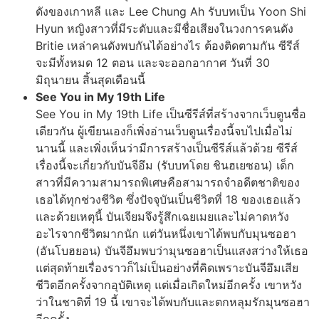
ดังของเกาหลี และ Lee Chung Ah รับบทเป็น Yoon Shi
Hyun หญิงสาวที่มีระดับและมีชื่อเสียงในวงการคนดัง
Britie เหล่าคนดังพบกันได้อย่างไร ต้องติดตามกัน ซีรีส์
จะมีทั้งหมด 12 ตอน และจะออกอากาศ วันที่ 30
มิถุนายน สิ้นสุดเดือนนี้
See You in My 19th Life
See You in My 19th Life เป็นซีรีส์ที่สร้างจากเว็บตูนชื่อ
เดียวกัน ผู้เขียนเองก็เพิ่งอ่านเว็บตูนเรื่องนี้จบไปเมื่อไม่
นานนี้ และเพิ่งเห็นว่ามีการสร้างเป็นซีรีส์แล้วด้วย ซีรีส์
เรื่องนี้จะเกี่ยวกับบันจีอึม (รับบทโดย ชินฮเยซอน) เด็ก
สาวที่มีความสามารถพิเศษคือสามารถจำอดีตชาติของ
เธอได้ทุกช่วงชีวิต ซึ่งปัจจุบันเป็นชีวิตที่ 18 ของเธอแล้ว
และด้วยเหตุนี้ บันเจียมจึงรู้สึกเฉยเมยและไม่คาดหวัง
อะไรจากชีวิตมากนัก แต่วันหนึ่งเขาได้พบกับมุนซอฮา
(อันโบฮยอน) บันจีอึมพบว่ามุนซอฮาเป็นแสงสว่างให้เธอ
แต่สุดท้ายเรื่องราวก็ไม่เป็นอย่างที่คิดเพราะบันจีอึมเสีย
ชีวิตอีกครั้งจากอุบัติเหตุ แต่เมื่อเกิดใหม่อีกครั้ง เขาหวัง
ว่าในชาติที่ 19 นี้ เขาจะได้พบกับและตกหลุมรักมุนซอฮา