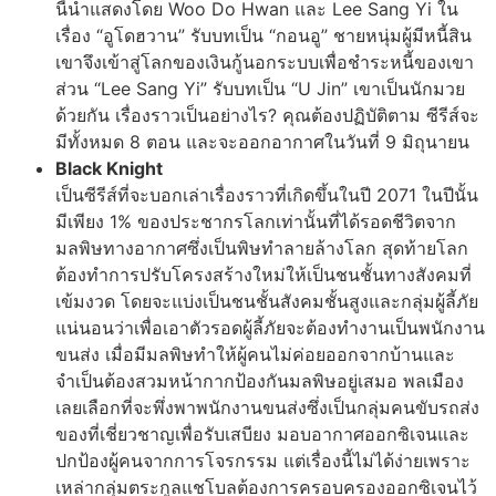
นี้นำแสดงโดย Woo Do Hwan และ Lee Sang Yi ใน
เรื่อง “อูโดฮวาน” รับบทเป็น “กอนอู” ชายหนุ่มผู้มีหนี้สิน
เขาจึงเข้าสู่โลกของเงินกู้นอกระบบเพื่อชำระหนี้ของเขา
ส่วน “Lee Sang Yi” รับบทเป็น “U Jin” เขาเป็นนักมวย
ด้วยกัน เรื่องราวเป็นอย่างไร? คุณต้องปฏิบัติตาม ซีรีส์จะ
มีทั้งหมด 8 ตอน และจะออกอากาศในวันที่ 9 มิถุนายน
Black Knight
เป็นซีรีส์ที่จะบอกเล่าเรื่องราวที่เกิดขึ้นในปี 2071 ในปีนั้น
มีเพียง 1% ของประชากรโลกเท่านั้นที่ได้รอดชีวิตจาก
มลพิษทางอากาศซึ่งเป็นพิษทำลายล้างโลก สุดท้ายโลก
ต้องทำการปรับโครงสร้างใหม่ให้เป็นชนชั้นทางสังคมที่
เข้มงวด โดยจะแบ่งเป็นชนชั้นสังคมชั้นสูงและกลุ่มผู้ลี้ภัย
แน่นอนว่าเพื่อเอาตัวรอดผู้ลี้ภัยจะต้องทำงานเป็นพนักงาน
ขนส่ง เมื่อมีมลพิษทำให้ผู้คนไม่ค่อยออกจากบ้านและ
จำเป็นต้องสวมหน้ากากป้องกันมลพิษอยู่เสมอ พลเมือง
เลยเลือกที่จะพึ่งพาพนักงานขนส่งซึ่งเป็นกลุ่มคนขับรถส่ง
ของที่เชี่ยวชาญเพื่อรับเสบียง มอบอากาศออกซิเจนและ
ปกป้องผู้คนจากการโจรกรรม แต่เรื่องนี้ไม่ได้ง่ายเพราะ
เหล่ากลุ่มตระกูลแชโบลต้องการครอบครองออกซิเจนไว้